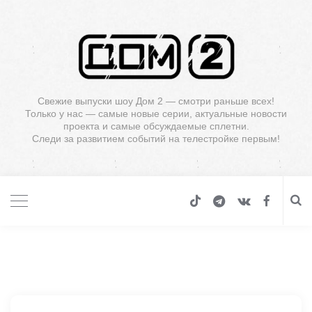
Свежие выпуски шоу Дом 2 — смотри раньше всех!
Только у нас — самые новые серии, актуальные новости
проекта и самые обсуждаемые сплетни.
Следи за развитием событий на телестройке первым!