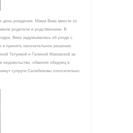
ое день рождения. Мама Вика вместе со
вили родители и родственники. В
здок, Вика задумывалась об уходе с
е и принять окончательное решение.
иной Тетуевой и Галиной Маковской за
е недовольство, обвиняя обидчиц в
примут супруги Салибековы относительно