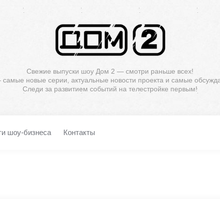
Свежие выпуски шоу Дом 2 — смотри раньше всех!
— самые новые серии, актуальные новости проекта и самые обсужд
Следи за развитием событий на телестройке первым!
ти шоу-бизнеса
Контакты