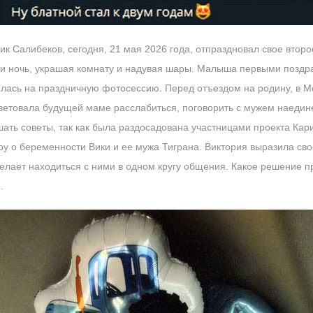
к Салибеков, сегодня, 21 мая 2026 года, отпраздновал свое втор
 ночь, украшая комнату и надувая шары. Малыша первыми поздра
лась на праздничную фотосессию. Перед отъездом на родину, в Мо
ветовала будущей маме расслабиться, поговорить с мужем наедин
ать советы, так как была раздосадована участницами проекта Кар
ру о беременности Вики и ее мужа Тиграна. Виктория выразила сво
желает находиться с ними в одном кругу общения. Какое решение 
.