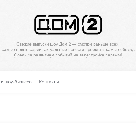
Свежие выпуски шоу Дом 2 — смотри раньше всех!
— самые новые серии, актуальные новости проекта и самые обсужд
Следи за развитием событий на телестройке первым!
ти шоу-бизнеса
Контакты