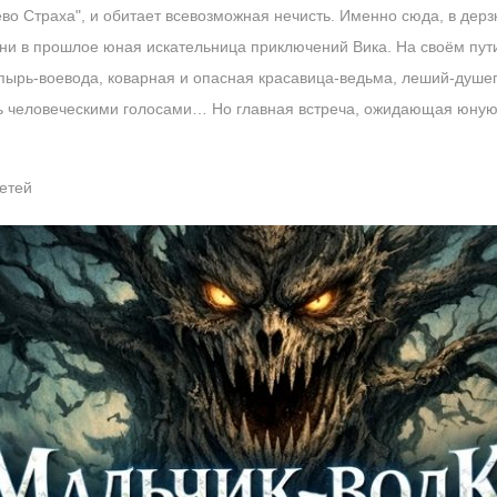
ево Страха", и обитает всевозможная нечисть. Именно сюда, в де
ни в прошлое юная искательница приключений Вика. На своём пути
 упырь-воевода, коварная и опасная красавица-ведьма, леший-душе
ть человеческими голосами… Но главная встреча, ожидающая юную
етей