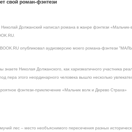
ет свой роман-фэнтези
Николай Должанский написал романа в жанре фэнтези «Мальчик-во
OOK.RU.
OOK.RU опубликовал аудиоверсию моего романа-фэнтези "МАЛ
вы знаете Николая Должанского, как харизматичного участника реа
з-под пера этого неординарного человека вышло несколько увлекат
ероятное фэнтези-приключение «Мальчик волк и Дерево Страха»
мучий лес – место необъяснимого пересечения разных исторически