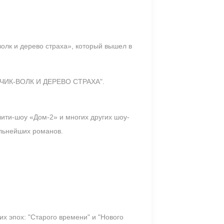
лк и дерево страха», который вышел в
ЬЧИК-ВОЛК И ДЕРЕВО СТРАХА".
лити-шоу «Дом-2» и многих других шоу-
ельнейших романов.
х эпох: "Старого времени" и "Нового