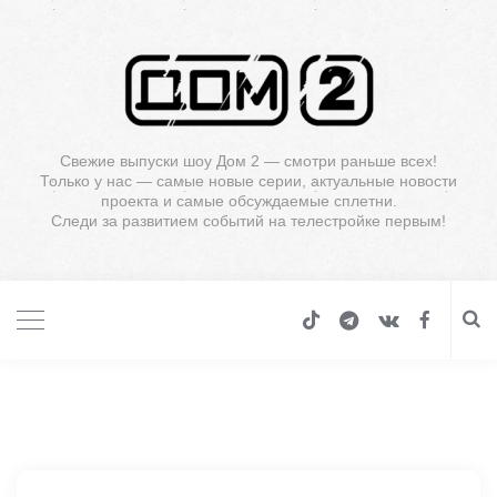
Свежие выпуски шоу Дом 2 — смотри раньше всех!
Только у нас — самые новые серии, актуальные новости
проекта и самые обсуждаемые сплетни.
Следи за развитием событий на телестройке первым!