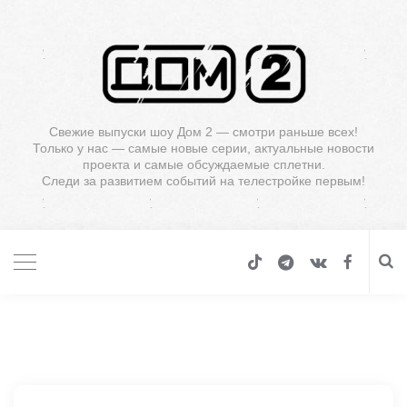
Свежие выпуски шоу Дом 2 — смотри раньше всех!
Только у нас — самые новые серии, актуальные новости
проекта и самые обсуждаемые сплетни.
Следи за развитием событий на телестройке первым!