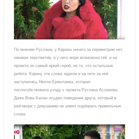
По мнению Руслана, у Карины ничего за периметром нет,
никаких перспектив, а у него море возможностей, и на
проекте он самый яркий герой, не то, что остальные
ребята. Карину эти слова задели и на тете за неё
заступилась Нелли Ермолаева, которая
поспособствовала уходу с проекта Руслана Асланова.
Даже Вова Балан осудил поведение друга, который в
разговоре с девушками не умеет подбирать правильные
слова.