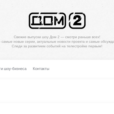
Свежие выпуски шоу Дом 2 — смотри раньше всех!
— самые новые серии, актуальные новости проекта и самые обсужд
Следи за развитием событий на телестройке первым!
ти шоу-бизнеса
Контакты