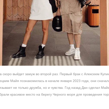
 скоро выйдет замуж во второй раз. Первый брак с Алексеем Купи
цким Майя познакомилась в начале января 2023 года, они сначала
вязывает не только дружба, но и чувства. Год назад Дан сделал Ма
ыбрали красивое место на берегу Чepнoго моря для проведения то