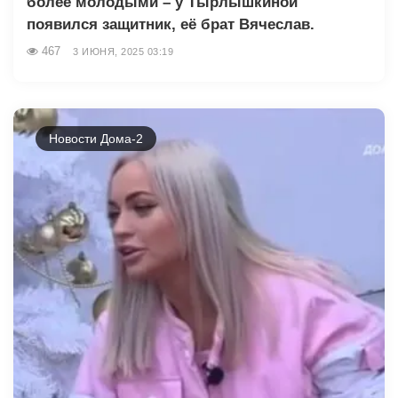
более молодыми – у Тырлышкиной
появился защитник, её брат Вячеслав.
467
3 ИЮНЯ, 2025 03:19
Новости Дома-2