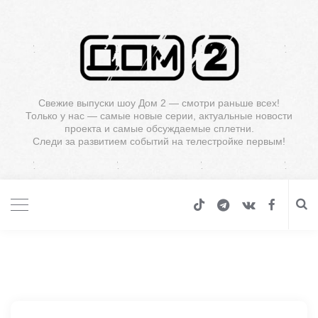
Свежие выпуски шоу Дом 2 — смотри раньше всех!
Только у нас — самые новые серии, актуальные новости
проекта и самые обсуждаемые сплетни.
Следи за развитием событий на телестройке первым!