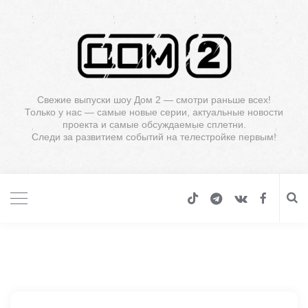
Свежие выпуски шоу Дом 2 — смотри раньше всех!
Только у нас — самые новые серии, актуальные новости
проекта и самые обсуждаемые сплетни.
Следи за развитием событий на телестройке первым!