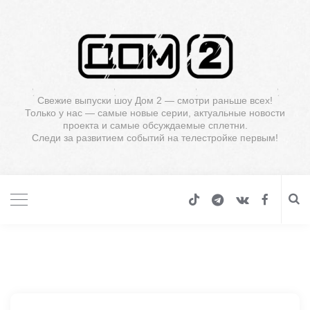
Свежие выпуски шоу Дом 2 — смотри раньше всех!
Только у нас — самые новые серии, актуальные новости
проекта и самые обсуждаемые сплетни.
Следи за развитием событий на телестройке первым!