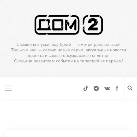
Свежие выпуски шоу Дом 2 — смотри раньше всех!
Только у нас — самые новые серии, актуальные новости
проекта и самые обсуждаемые сплетни.
Следи за развитием событий на телестройке первым!