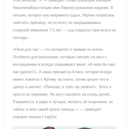
этих ангелов!“.», — приводит слова плачущей Валерии
Чекалиной(настоящее имя Лерчек) указанное издание. В
письме, которое она направила судье, Лерчек попросила
смягчить приговор, но по итогу из запрашиваемых
стороной обвинения 7,5 лет — суд сократил срок всего на
полгода.
«Папа для нас — это авторитет и пример по жизни.
Особенно для мальчишек, которые смотрят на него с
восхищением и всегда спрашивают меня: «А папа бы наш
как сделал?». А наша принцесса Алиса, которая всегда
нежно ложится к Артему на плечо, затем целует его в
щечку и шепчет: «Папочка, я тебя так люблю!». Этого я
просто не переживу. Не могу смотреть на слезы детей…
Разумеется, я верю в лучшее, молюсь об исцелении, но
сейчас и мне самой нужна помощь.», — приводит
отрывок письма СтарХит.