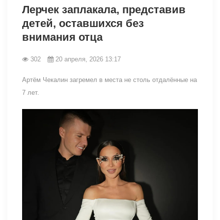
Лерчек заплакала, представив
детей, оставшихся без
внимания отца
302
20 апреля, 2026 13:17
Артём Чекалин загремел в места не столь отдалённые на
7 лет.