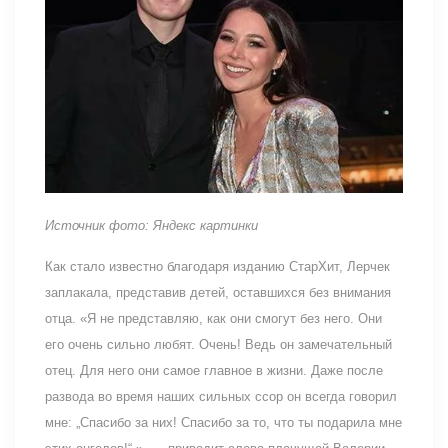
Источник фото: Яндекс картинки
Как стало известно благодаря изданию СтарХит, Лерчек
заплакала, представив детей, оставшихся без внимания
отца. «Я не представляю, как они смогут без него. Они
его очень сильно любят. Очень! Ведь он замечательный
отец. Для него они самое главное в жизни. Даже после
развода во время наших сильных ссор он всегда говорил
мне: „Спасибо за них! Спасибо за то, что ты подарила мне