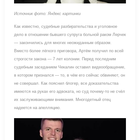
Источник фото: Яндекс картинки
Как известно, судебные разбирательства и уголовное
дело в отношении бывшего супруга больной раком Лерчек
— закончились для многих неожиданным образом.
Вместо более лёгкого приговора, Артём получил по всей
строгости закона — 7 лет колонии. Перед последним
судебным заседанием Чекалин оставил видеообращение,
в котором признался — то, в чём его сейчас обвиняют, он
не совершал. Как пояснил блогер, все доказательства
имеются на руках его адвоката, но суд почему-то не счёл
их заслуживающими внимания. Многодетный отец
надеется на апелляцию.