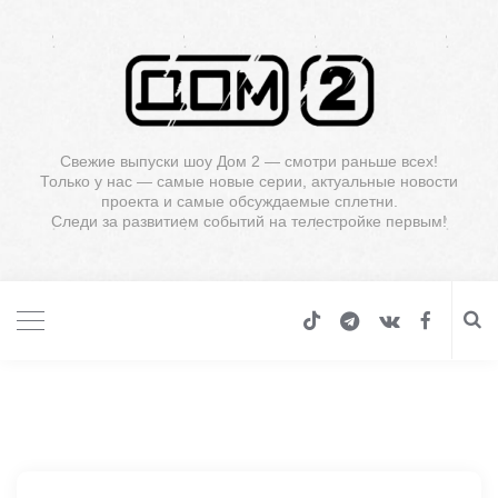
Свежие выпуски шоу Дом 2 — смотри раньше всех!
Только у нас — самые новые серии, актуальные новости
проекта и самые обсуждаемые сплетни.
Следи за развитием событий на телестройке первым!