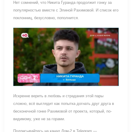
Нет сомнений, что Никита Гуранда продолжит гонку за
популярностью вместе с Элиной Рахимовой. И список его
поклонниц, безусловно, пополнится.
Искренне верить в любовь и страдания этой пары
сложно, всё выглядит как попытка догнать друг друга в
бесконечной гонке Рахимовой от проекта, который, по-
видимому, уже не за горами.
Подписывайтесь на канал Дом-2 в Telegram —