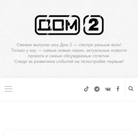
Свежие выпуски шоу Дом 2 — смотри раньше всех!
Только у нас — самые новые серии, актуальные новости
проекта и самые обсуждаемые сплетни.
Следи за развитием событий на телестройке первым!