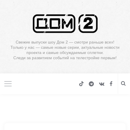
Свежие выпуски шоу Дом 2 — смотри раньше всех!
Только у нас — самые новые серии, актуальные новости
проекта и самые обсуждаемые сплетни.
Следи за развитием событий на телестройке первым!