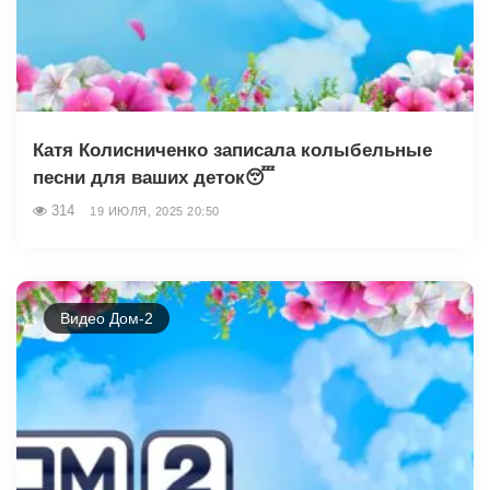
Катя Колисниченко записала колыбельные
песни для ваших деток😴
314
19 ИЮЛЯ, 2025 20:50
Видео Дом-2