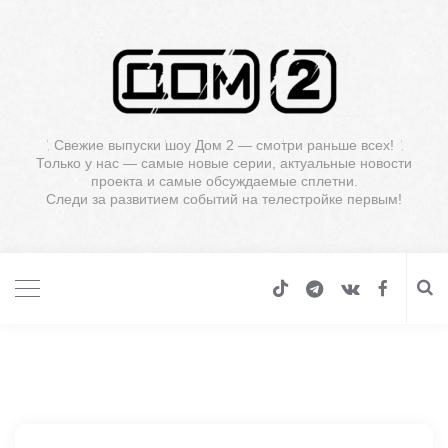
Свежие выпуски шоу Дом 2 — смотри раньше всех!
Только у нас — самые новые серии, актуальные новости
проекта и самые обсуждаемые сплетни.
Следи за развитием событий на телестройке первым!