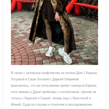
В связи с затяжным конфликтом на поляне Дом 2 Карины
Тетуевой и Саши Зотовой с Дарьей Обириной
выяснилось, что на голосовании проект покинула Карина,
хотя именно у Даши проблемы с коллективом, причем не
только с Кариной и Сашей, теперь еще с Кристиной и
Женей. Судя по слухам и сплетням в околодомовских