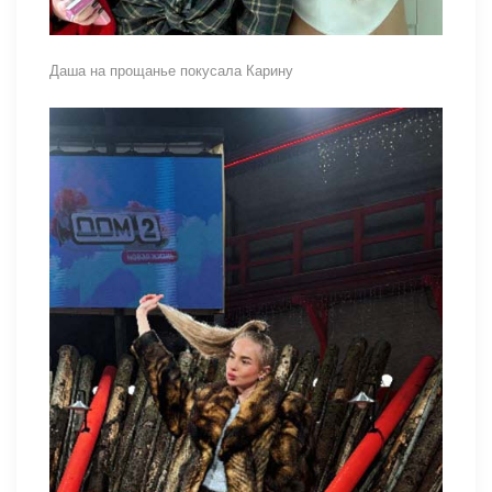
Даша на прощанье покусала Карину