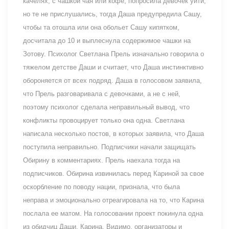
качелях, с чашкой чая или кофе, попросила девочек уйти,
но те не прислушались, тогда Даша предупредила Сашу,
чтобы та отошла или она обольет Сашу кипятком,
досчитала до 10 и выплеснула содержимое чашки на
Зотову. Психолог Светлана Прель изначально говорила о
тяжелом детстве Даши и считает, что Даша инстинктивно
обороняется от всех подряд. Даша в голосовом заявила,
что Прель разговаривала с девочками, а не с ней,
поэтому психолог сделала неправильный вывод, что
конфликты провоцирует только она одна. Светлана
написала несколько постов, в которых заявила, что Даша
поступила неправильно. Подписчики начали защищать
Обирину в комментариях. Прель наехала тогда на
подписчиков. Обирина извинилась перед Кариной за свое
оскорбление по поводу нации, признала, что была
неправа и эмоционально отреагировала на то, что Карина
послала ее матом. На голосовании проект покинула одна
из обидчиц Даши, Карина. Видимо, организаторы и