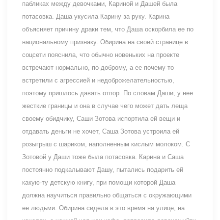
пабликах между девочками, Кариной и Дашей была
потасовка. Даша укусила Карину за руку. Карина
объясняет причину драки тем, что Даша оскорбила ее по
национальному признаку. Обирина на своей странице в
соцсети пояснила, что обычно новеньких на проекте
встречают нормально, по-доброму, а ее почему-то
встретили с агрессией и недоброжелательностью,
поэтому пришлось давать отпор. По словам Даши, у нее
жесткие границы и она в случае чего может дать леща
своему обидчику, Саши Зотова испортила ей вещи и
отдавать деньги не хочет, Саша Зотова устроила ей
розыгрыш с шариком, наполненным кислым молоком. С
Зотовой у Даши тоже была потасовка. Карина и Саша
постоянно подкалывают Дашу, пытались подарить ей
какую-ту детскую книгу, при помощи которой Даша
должна научиться правильно общаться с окружающими
ее людьми. Обирина сидела в это время на улице, на