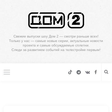
Свежие выпуски шоу Дом 2 — смотри раньше всех!
Только у нас — самые новые серии, актуальные новости
проекта и самые обсуждаемые сплетни.
Следи за развитием событий на телестройке первым!