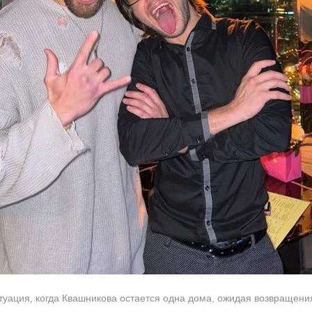
туация, когда Квашникова остается одна дома, ожидая возвращени