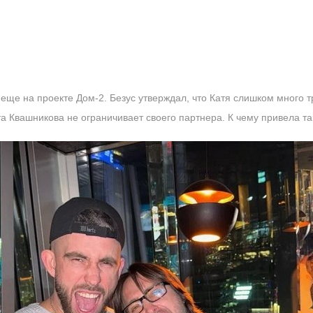
ще на проекте Дом-2. Безус утверждал, что Катя слишком много тр
та Квашникова не ограничивает своего партнера. К чему привела т