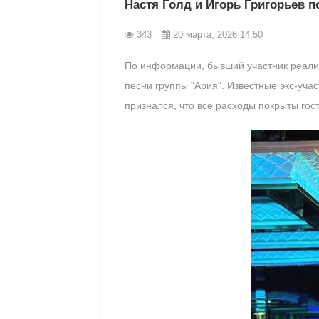
Настя Голд и Игорь Григорьев 
343
20 марта, 2026 14:50
По информации, бывший участник реалит
песни группы "Ария". Известные экс-уча
признался, что все расходы покрыты гос