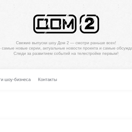
Свежие выпуски шоу Дом 2 — смотри раньше всех!
— самые новые серии, актуальные новости проекта и самые обсужд
Следи за развитием событий на телестройке первым!
ти шоу-бизнеса
Контакты