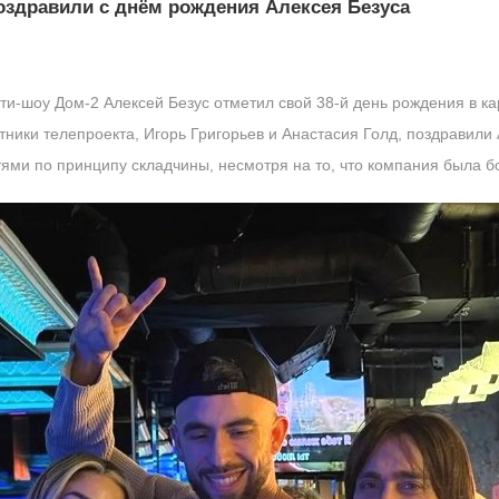
поздравили с днём рождения Алексея Безуса
и-шоу Дом-2 Алексей Безус отметил свой 38-й день рождения в ка
стники телепроекта, Игорь Григорьев и Анастасия Голд, поздравили
тями по принципу складчины, несмотря на то, что компания была б