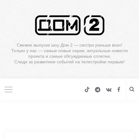
Свежие выпуски шоу Дом 2 — смотри раньше всех!
Только у нас — самые новые серии, актуальные новости
проекта и самые обсуждаемые сплетни.
Следи за развитием событий на телестройке первым!