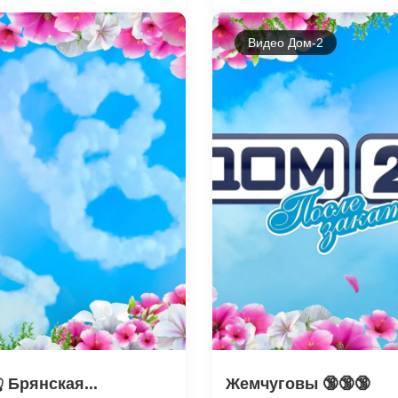
Видео Дом-2
 Брянская...
Жемчуговы 🔞🔞🔞