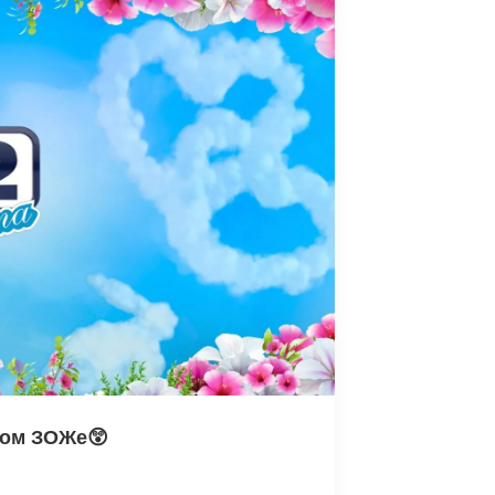
ком ЗОЖе😲