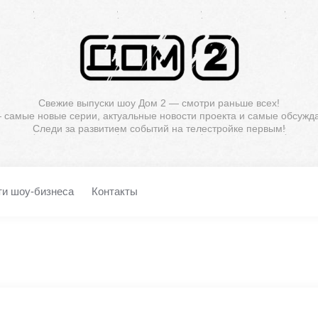
Свежие выпуски шоу Дом 2 — смотри раньше всех!
— самые новые серии, актуальные новости проекта и самые обсужд
Следи за развитием событий на телестройке первым!
ти шоу-бизнеса
Контакты