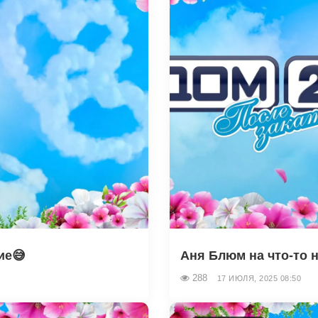
ие😅
Аня Блюм на что-то 
288
17 ИЮЛЯ, 2025 08:50