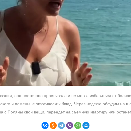
ация, она постоянно простывала и не могла избавиться от болячек
сского и поменьше экзотических блюд. Через неделю обсудим на ш
ва с Поляны свои вещи, переедет на съемную квартиру или остане