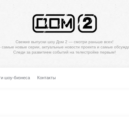
Свежие выпуски шоу Дом 2 — смотри раньше всех!
— самые новые серии, актуальные новости проекта и самые обсужд
Следи за развитием событий на телестройке первым!
ти шоу-бизнеса
Контакты