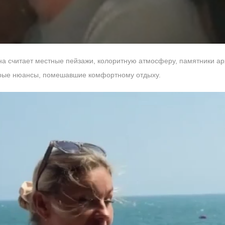
а считает местные пейзажи, колоритную атмосферу, памятники ар
торые нюансы, помешавшие комфортному отдыху.