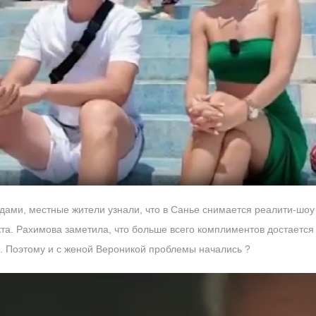
дами, местные жители узнали, что в Санье снимается реалити-шоу
та. Рахимова заметила, что больше всего комплиментов достается
. Поэтому и с женой Вероникой проблемы начались ?