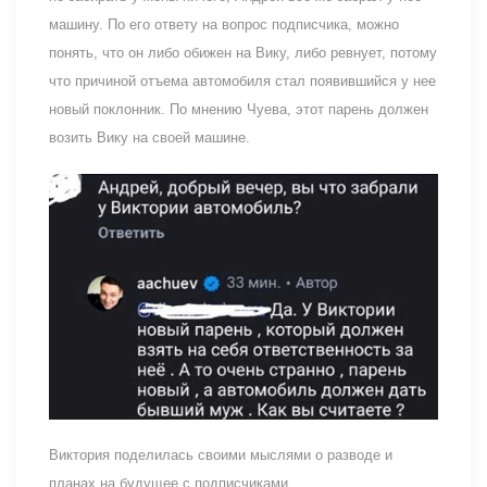
машину. По его ответу на вопрос подписчика, можно
понять, что он либо обижен на Вику, либо ревнует, потому
что причиной отъема автомобиля стал появившийся у нее
новый поклонник. По мнению Чуева, этот парень должен
возить Вику на своей машине.
Виктория поделилась своими мыслями о разводе и
планах на будущее с подписчиками