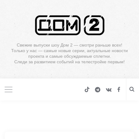
Свежие выпуски шоу Дом 2 — смотри раньше всех!
Только у нас — самые новые серии, актуальные новости
проекта и самые обсуждаемые сплетни.
Следи за развитием событий на телестройке первым!