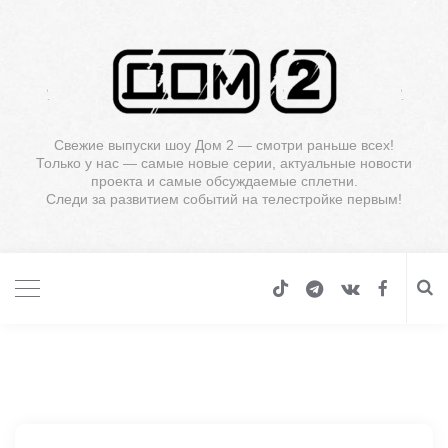
Свежие выпуски шоу Дом 2 — смотри раньше всех!
Только у нас — самые новые серии, актуальные новости
проекта и самые обсуждаемые сплетни.
Следи за развитием событий на телестройке первым!