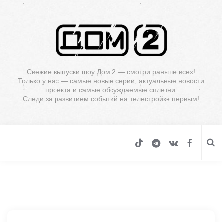
Свежие выпуски шоу Дом 2 — смотри раньше всех!
Только у нас — самые новые серии, актуальные новости
проекта и самые обсуждаемые сплетни.
Следи за развитием событий на телестройке первым!