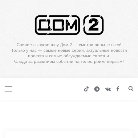
Свежие выпуски шоу Дом 2 — смотри раньше всех!
Только у нас — самые новые серии, актуальные новости
проекта и самые обсуждаемые сплетни.
Следи за развитием событий на телестройке первым!