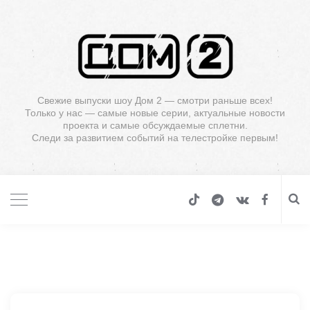
Свежие выпуски шоу Дом 2 — смотри раньше всех!
Только у нас — самые новые серии, актуальные новости
проекта и самые обсуждаемые сплетни.
Следи за развитием событий на телестройке первым!