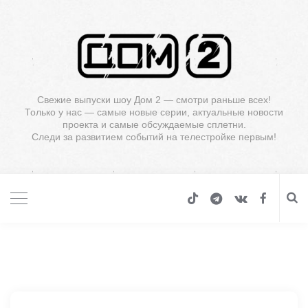
Свежие выпуски шоу Дом 2 — смотри раньше всех!
Только у нас — самые новые серии, актуальные новости
проекта и самые обсуждаемые сплетни.
Следи за развитием событий на телестройке первым!