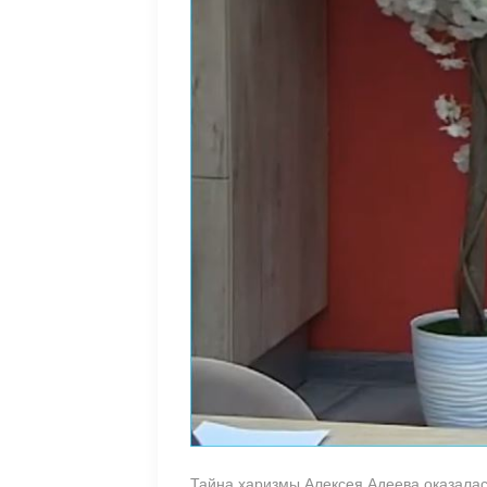
Тайна харизмы Алексея Адеева оказалась