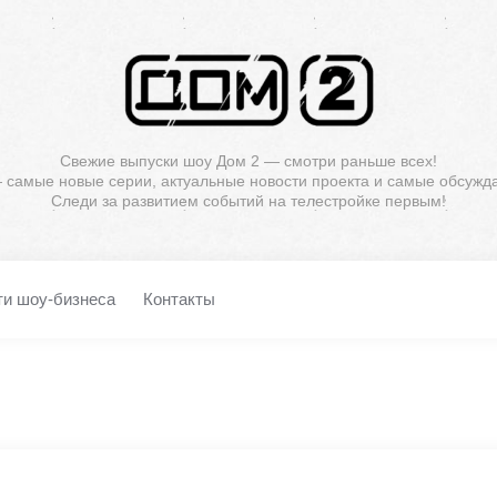
Свежие выпуски шоу Дом 2 — смотри раньше всех!
— самые новые серии, актуальные новости проекта и самые обсужд
Следи за развитием событий на телестройке первым!
ти шоу-бизнеса
Контакты