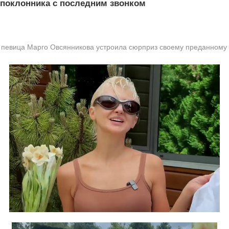
 поклонника с последним звонком
 певица Марго Овсянникова устроила сюрприз своему преданному 