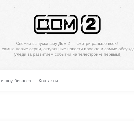
Свежие выпуски шоу Дом 2 — смотри раньше всех!
— самые новые серии, актуальные новости проекта и самые обсужд
Следи за развитием событий на телестройке первым!
ти шоу-бизнеса
Контакты