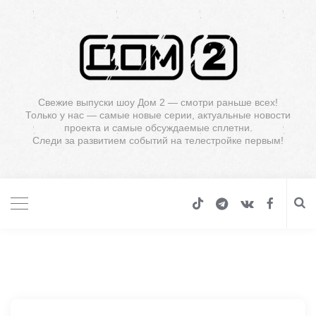
Свежие выпуски шоу Дом 2 — смотри раньше всех!
Только у нас — самые новые серии, актуальные новости
проекта и самые обсуждаемые сплетни.
Следи за развитием событий на телестройке первым!