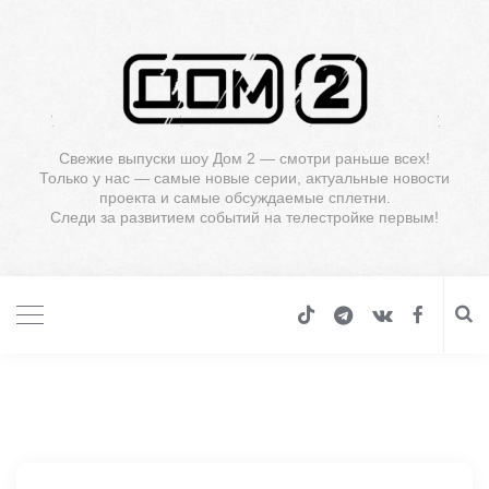
Свежие выпуски шоу Дом 2 — смотри раньше всех!
Только у нас — самые новые серии, актуальные новости
проекта и самые обсуждаемые сплетни.
Следи за развитием событий на телестройке первым!