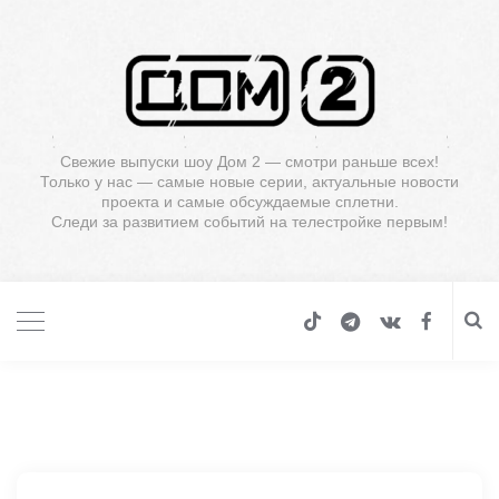
Свежие выпуски шоу Дом 2 — смотри раньше всех!
Только у нас — самые новые серии, актуальные новости
проекта и самые обсуждаемые сплетни.
Следи за развитием событий на телестройке первым!