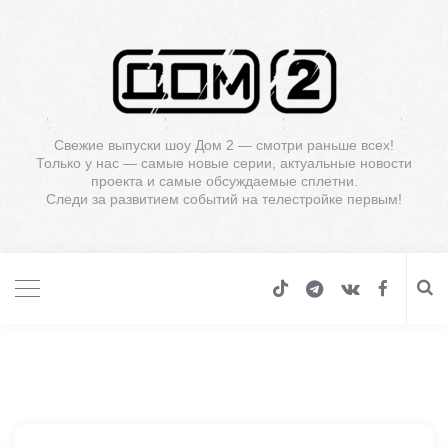
Свежие выпуски шоу Дом 2 — смотри раньше всех!
Только у нас — самые новые серии, актуальные новости
проекта и самые обсуждаемые сплетни.
Следи за развитием событий на телестройке первым!