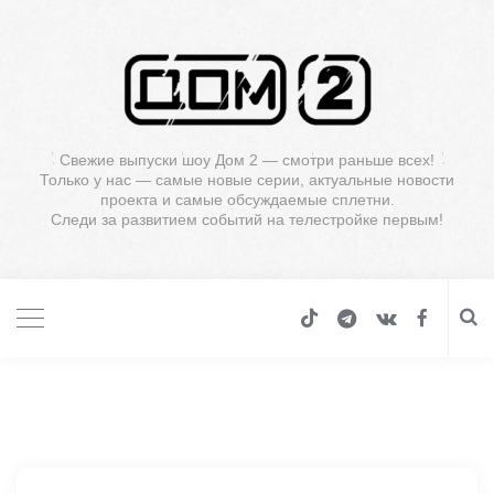
Свежие выпуски шоу Дом 2 — смотри раньше всех!
Только у нас — самые новые серии, актуальные новости
проекта и самые обсуждаемые сплетни.
Следи за развитием событий на телестройке первым!