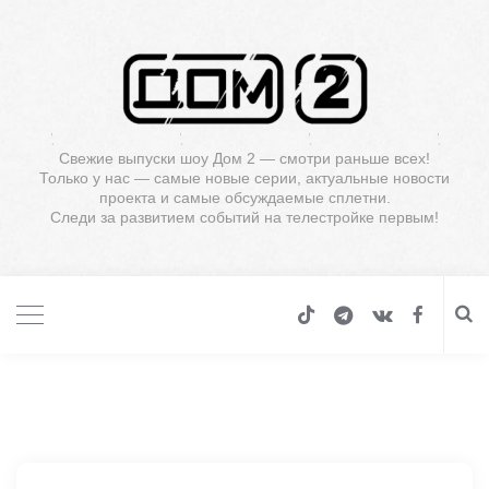
Свежие выпуски шоу Дом 2 — смотри раньше всех!
Только у нас — самые новые серии, актуальные новости
проекта и самые обсуждаемые сплетни.
Следи за развитием событий на телестройке первым!