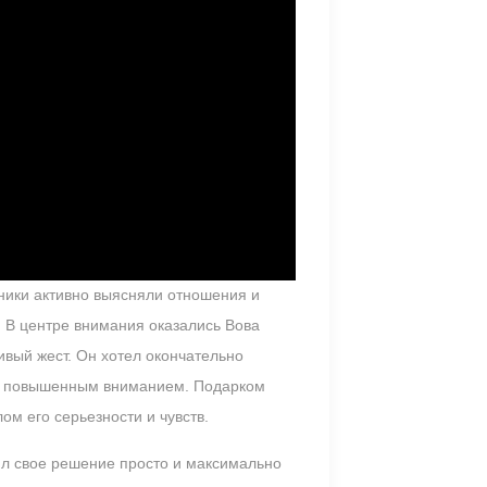
ники активно выясняли отношения и
 В центре внимания оказались Вова
ивый жест. Он хотел окончательно
шку повышенным вниманием. Подарком
ом его серьезности и чувств.
ил свое решение просто и максимально