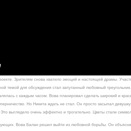
роекте. Зрителям снова хватило эмоций и настоящей драмы. Участ
ой темой для обсуждения стал запутанный любовный треугольник.
алялась с каждым часом. Вова планировал сделать широкий и крас
оперничество. Но Никита ждать не стал. Он просто засыпал деву
 Это выглядело очень эффектно и трогательно. Цветы стали символ
твующих. Вова Балан решил выйти из любовной борьбы. Он объясн