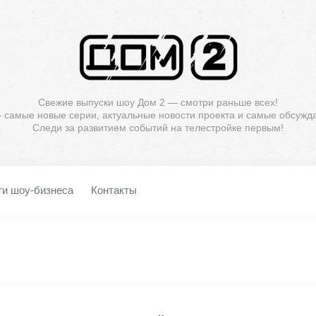
Свежие выпуски шоу Дом 2 — смотри раньше всех!
— самые новые серии, актуальные новости проекта и самые обсужд
Следи за развитием событий на телестройке первым!
ти шоу-бизнеса
Контакты