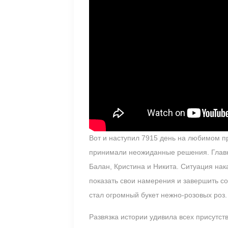
Вот и наступил 7915 день на любимом п
принимали неожиданные решения. Главн
Балан, Кристина и Никита. Ситуация нак
показать свои намерения и завершить с
стал огромный букет нежно-розовых роз.
Развязка истории удивила всех присутс