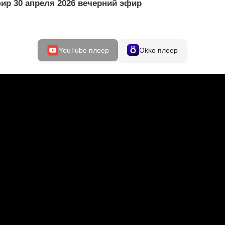
ир 30 апреля 2026 вечерний эфир
YouTube плеер
Okko плеер