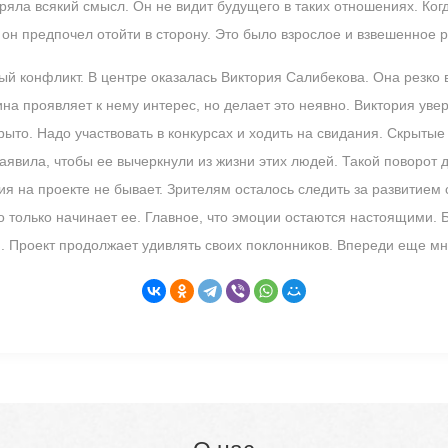
еряла всякий смысл. Он не видит будущего в таких отношениях. Ког
 он предпочел отойти в сторону. Это было взрослое и взвешенное 
ый конфликт. В центре оказалась Виктория Салибекова. Она резко 
лина проявляет к нему интерес, но делает это неявно. Виктория ув
крыто. Надо участвовать в конкурсах и ходить на свидания. Скрыты
аявила, чтобы ее вычеркнули из жизни этих людей. Такой поворот
вия на проекте не бывает. Зрителям осталось следить за развитие
о-то только начинает ее. Главное, что эмоции остаются настоящими
 Проект продолжает удивлять своих поклонников. Впереди еще мн