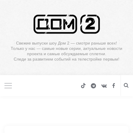
Свежие выпуски шоу Дом 2 — смотри раньше всех!
Только у нас — самые новые серии, актуальные новости
проекта и самые обсуждаемые сплетни.
Следи за развитием событий на телестройке первым!