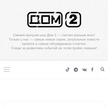
Свежие выпуски шоу Дом 2 — смотри раньше всех!
Только у нас — самые новые серии, актуальные новости
проекта и самые обсуждаемые сплетни.
Следи за развитием событий на телестройке первым!