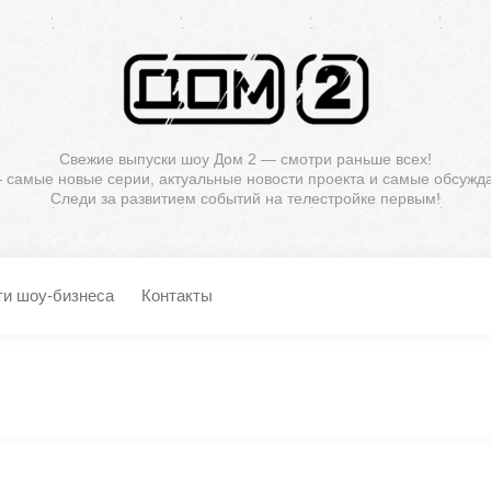
Свежие выпуски шоу Дом 2 — смотри раньше всех!
— самые новые серии, актуальные новости проекта и самые обсужд
Следи за развитием событий на телестройке первым!
ти шоу-бизнеса
Контакты