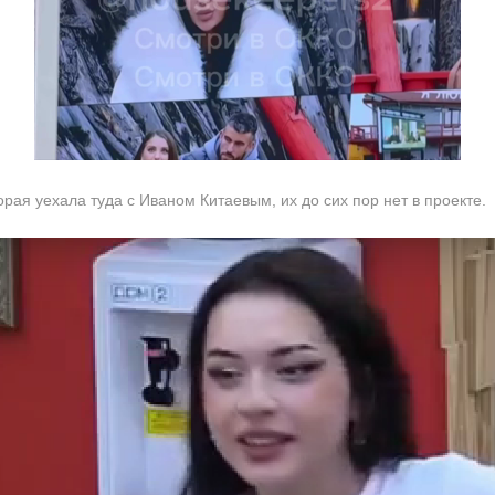
рая уехала туда с Иваном Китаевым, их до сих пор нет в проекте.