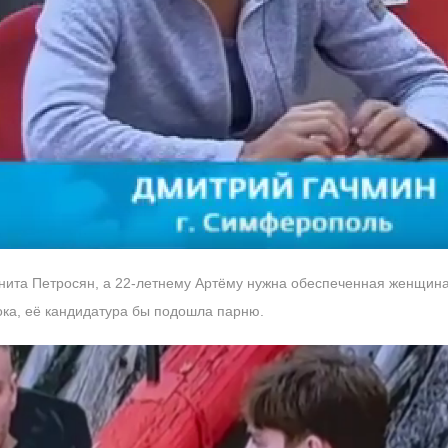
Юнита Петросян, а 22-летнему Артёму нужна обеспеченная женщин
ока, её кандидатура бы подошла парню.