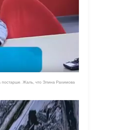
а постарше. Жаль, что Элина Рахимова