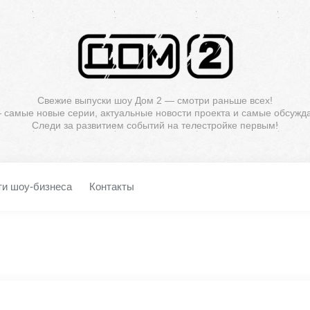
Свежие выпуски шоу Дом 2 — смотри раньше всех!
— самые новые серии, актуальные новости проекта и самые обсужд
Следи за развитием событий на телестройке первым!
ти шоу-бизнеса
Контакты