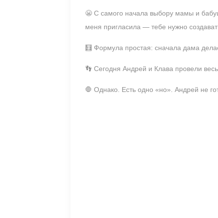
😬 С самого начала выбору мамы и бабуш
меня пригласила — тебе нужно создават
🧮 Формула простая: сначала дама делае
👣 Сегодня Андрей и Клава провели весь
🛑 Однако. Есть одно «но». Андрей не го