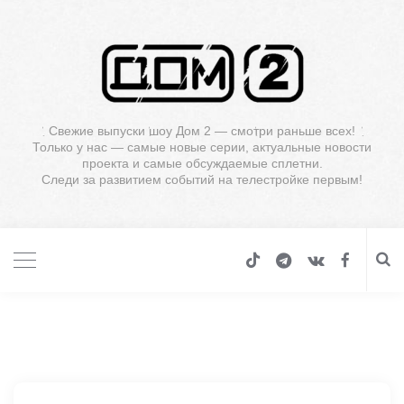
Свежие выпуски шоу Дом 2 — смотри раньше всех!
Только у нас — самые новые серии, актуальные новости
проекта и самые обсуждаемые сплетни.
Следи за развитием событий на телестройке первым!