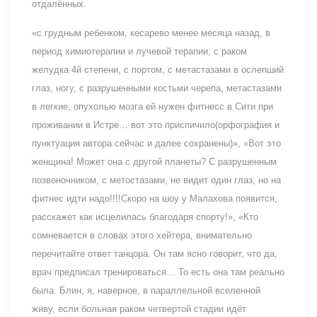
отдалённых.
«с грудным ребенком, кесарево менее месяца назад, в
период химиотерапии и лучевой терапии, с раком
желудка 4й степени, с портом, с метастазами в ослепший
глаз, ногу, с разрушенными костьми черепа, метастазами
в легкие, опухолью мозга ей нужен фитнесс в Сити при
проживании в Истре… вот это приспичило(орфография и
пунктуация автора сейчас и далее сохранены)», «Вот это
женщина! Может она с другой планеты? С разрушенным
позвоночником, с метостазами, не видит один глаз, но на
фитнес идти надо!!!!Скоро на шоу у Малахова появится,
расскажет как исцелилась благодаря спорту!», «Кто
сомневается в словах этого хейтера, внимательно
перечитайте ответ танцора. Он там ясно говорит, что да,
врач предписал тренироваться… То есть она там реально
была. Блин, я, наверное, в параллельной вселенной
живу, если больная раком четвертой стадии идёт