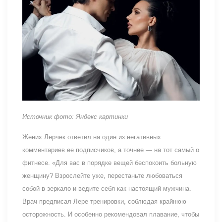
Источник фото: Яндекс картинки
Жених Лерчек ответил на один из негативных
комментариев ее подписчиков, а точнее — на тот самый о
фитнесе. «Для вас в порядке вещей беспокоить больную
женщину? Взрослейте уже, перестаньте любоваться
собой в зеркало и ведите себя как настоящий мужчина.
Врач предписал Лере тренировки, соблюдая крайнюю
осторожность. И особенно рекомендовал плавание, чтобы