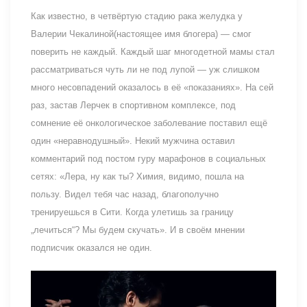
Как известно, в четвёртую стадию рака желудка у
Валерии Чекалиной(настоящее имя блогера) — смог
поверить не каждый. Каждый шаг многодетной мамы стал
рассматриваться чуть ли не под лупой — уж слишком
много несовпадений оказалось в её «показаниях». На сей
раз, застав Лерчек в спортивном комплексе, под
сомнение её онкологическое заболевание поставил ещё
один «неравнодушный». Некий мужчина оставил
комментарий под постом гуру марафонов в социальных
сетях: «Лера, ну как ты? Химия, видимо, пошла на
пользу. Видел тебя час назад, благополучно
тренируешься в Сити. Когда улетишь за границу
„лечиться“? Мы будем скучать». И в своём мнении
подписчик оказался не один.