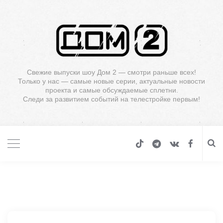
Свежие выпуски шоу Дом 2 — смотри раньше всех!
Только у нас — самые новые серии, актуальные новости
проекта и самые обсуждаемые сплетни.
Следи за развитием событий на телестройке первым!