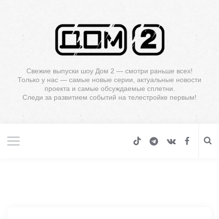
Свежие выпуски шоу Дом 2 — смотри раньше всех!
Только у нас — самые новые серии, актуальные новости
проекта и самые обсуждаемые сплетни.
Следи за развитием событий на телестройке первым!