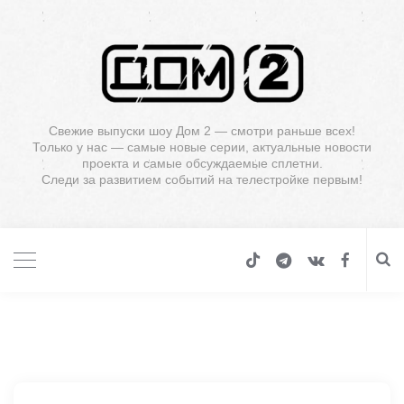
Свежие выпуски шоу Дом 2 — смотри раньше всех!
Только у нас — самые новые серии, актуальные новости
проекта и самые обсуждаемые сплетни.
Следи за развитием событий на телестройке первым!