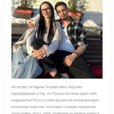
Не потому ли Карина Тетуева опять получает
подтверждение в том, что Руслан Асланов ведет себя
неадекватно? И отсутствие аргументов он компенсирует
вспышками агрессии, от которых страдает имущество
телестройки, благо, запас плафонов на проекте копился