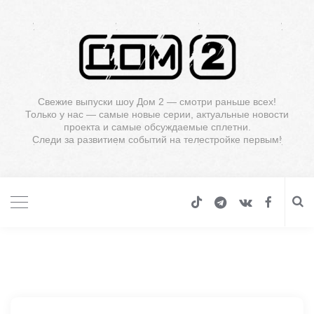
Свежие выпуски шоу Дом 2 — смотри раньше всех!
Только у нас — самые новые серии, актуальные новости
проекта и самые обсуждаемые сплетни.
Следи за развитием событий на телестройке первым!