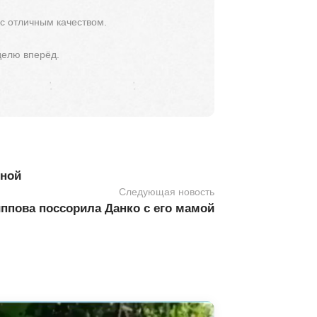
 с отличным качеством.
делю вперёд.
иной
Следующая новость
ппова поссорила Данко с его мамой