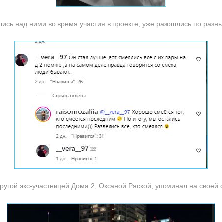
ялись над ними во время участия в проекте, уже разошлись по разн
ругой экс-участницей Дома 2, Оксаной Ряской, упоминал на своей