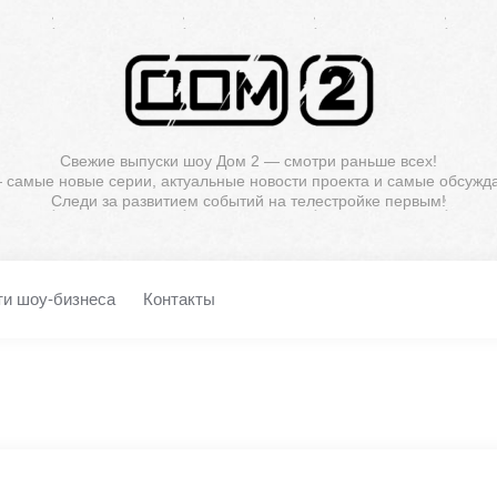
Свежие выпуски шоу Дом 2 — смотри раньше всех!
— самые новые серии, актуальные новости проекта и самые обсужд
Следи за развитием событий на телестройке первым!
ти шоу-бизнеса
Контакты