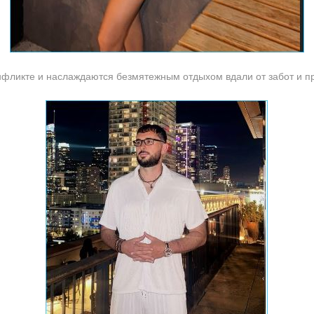
нфликте и наслаждаются безмятежным отдыхом вдали от забот и п