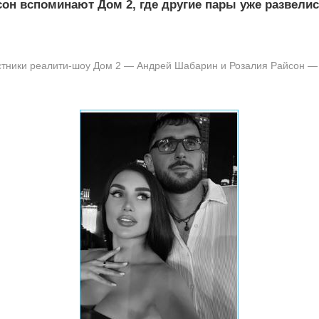
он вспоминают Дом 2, где другие пары уже развели
стники реалити-шоу Дом 2 — Андрей Шабарин и Розалия Райсон —