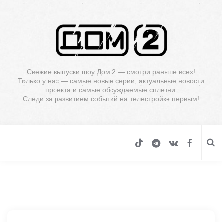
Свежие выпуски шоу Дом 2 — смотри раньше всех!
Только у нас — самые новые серии, актуальные новости
проекта и самые обсуждаемые сплетни.
Следи за развитием событий на телестройке первым!