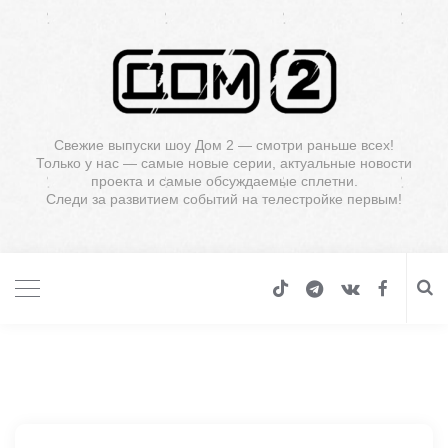
Свежие выпуски шоу Дом 2 — смотри раньше всех!
Только у нас — самые новые серии, актуальные новости
проекта и самые обсуждаемые сплетни.
Следи за развитием событий на телестройке первым!