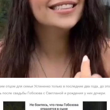
ким отцом для семьи Устиненко только в последние два года, до эт
сь после свадьбы Гобозова с Светланой и рождения у них дочери.