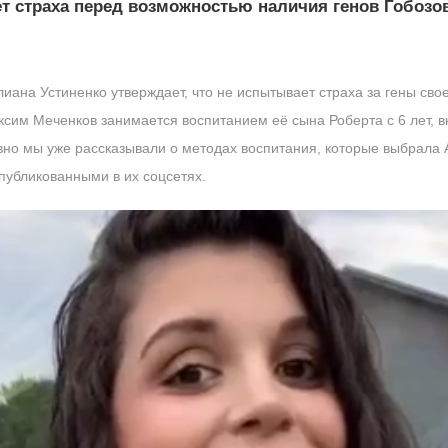
т страха перед возможностью наличия генов Гобозов
ана Устиненко утверждает, что не испытывает страха за гены свое
аксим Меченков занимается воспитанием её сына Роберта с 6 лет, 
но мы уже рассказывали о методах воспитания, которые выбрала 
публикованными в их соцсетях.