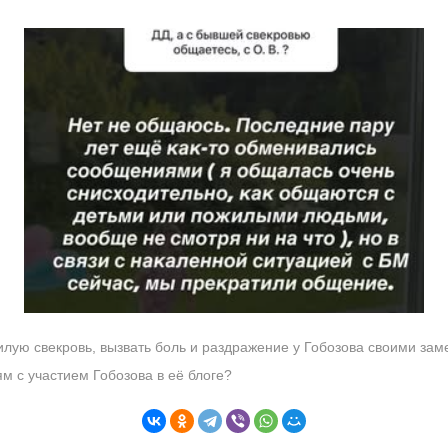
илую свекровь, вызвать боль и раздражение у Гобозова своими за
м с участием Гобозова в её блоге?