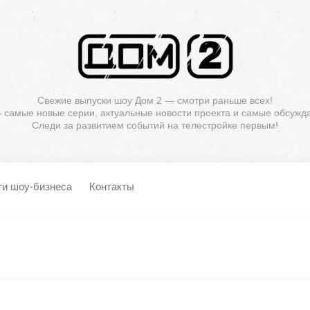
Свежие выпуски шоу Дом 2 — смотри раньше всех!
— самые новые серии, актуальные новости проекта и самые обсужд
Следи за развитием событий на телестройке первым!
ти шоу-бизнеса
Контакты