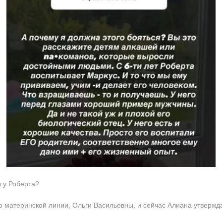
ы у Роберта?
о материнской линии, Ольги Васильевны, и сейчас Алиана утвержда