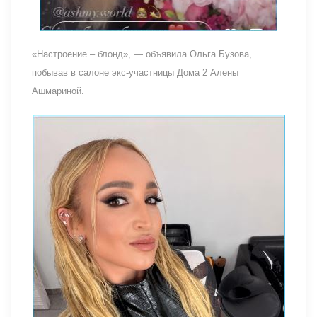
«Настроение – блонд», — объявила Ольга Бузова,
побывав в салоне экс-участницы Дома 2 Алены
Ашмариной.