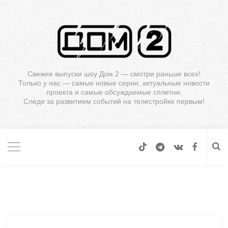
Свежие выпуски шоу Дом 2 — смотри раньше всех!
Только у нас — самые новые серии, актуальные новости
проекта и самые обсуждаемые сплетни.
Следи за развитием событий на телестройке первым!