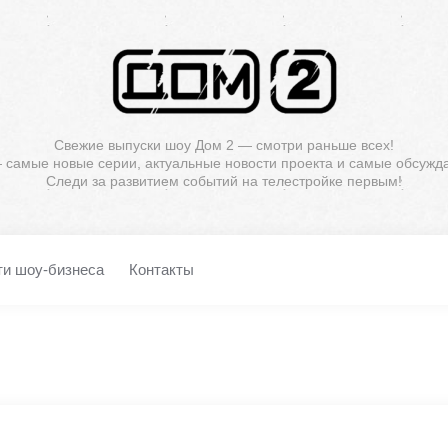
Свежие выпуски шоу Дом 2 — смотри раньше всех!
— самые новые серии, актуальные новости проекта и самые обсужд
Следи за развитием событий на телестройке первым!
ти шоу-бизнеса
Контакты